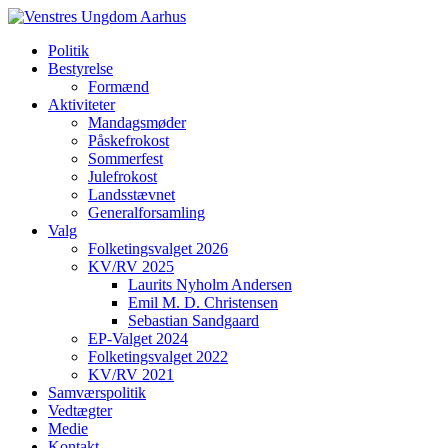
Politik
Bestyrelse
Formænd
Aktiviteter
Mandagsmøder
Påskefrokost
Sommerfest
Julefrokost
Landsstævnet
Generalforsamling
Valg
Folketingsvalget 2026
KV/RV 2025
Laurits Nyholm Andersen
Emil M. D. Christensen
Sebastian Sandgaard
EP-Valget 2024
Folketingsvalget 2022
KV/RV 2021
Samværspolitik
Vedtægter
Medie
Kontakt