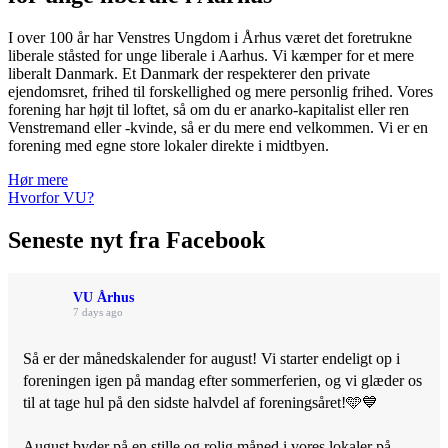
I over 100 år har Venstres Ungdom i Århus været det foretrukne
liberale ståsted for unge liberale i Aarhus. Vi kæmper for et mere
liberalt Danmark. Et Danmark der respekterer den private
ejendomsret, frihed til forskellighed og mere personlig frihed. Vores
forening har højt til loftet, så om du er anarko-kapitalist eller ren
Venstremand eller -kvinde, så er du mere end velkommen. Vi er en
forening med egne store lokaler direkte i midtbyen.
Hør mere
Hvorfor VU?
Seneste nyt fra Facebook
VU Århus
7 days ago
Så er der månedskalender for august! Vi starter endeligt op i
foreningen igen på mandag efter sommerferien, og vi glæder os
til at tage hul på den sidste halvdel af foreningsåret!🩵💙
August byder på en stille og rolig måned i vores lokaler på