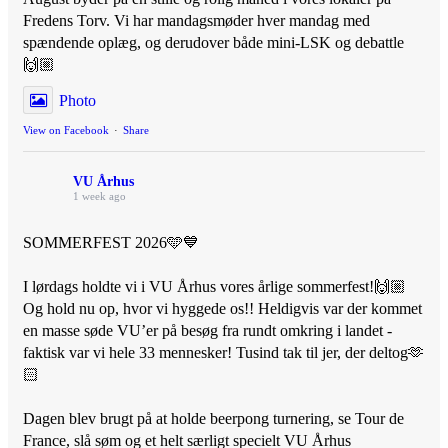
Fredens Torv. Vi har mandagsmøder hver mandag med
spændende oplæg, og derudover både mini-LSK og debattle
🙌🏼
Photo
View on Facebook
·
Share
VU Århus
1 week ago
SOMMERFEST 2026🩵💙
I lørdags holdte vi i VU Århus vores årlige sommerfest!🙌🏼
Og hold nu op, hvor vi hyggede os!! Heldigvis var der kommet
en masse søde VU’er på besøg fra rundt omkring i landet -
faktisk var vi hele 33 mennesker! Tusind tak til jer, der deltog🫶
🏻
Dagen blev brugt på at holde beerpong turnering, se Tour de
France, slå søm og et helt særligt specielt VU Århus