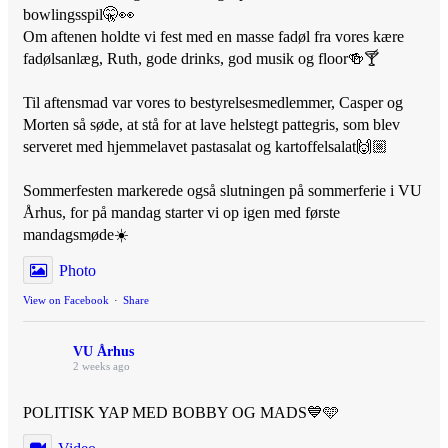
bowlingsspil🤫👀
Om aftenen holdte vi fest med en masse fadøl fra vores kære
fadølsanlæg, Ruth, gode drinks, god musik og floor🍻🍸
Til aftensmad var vores to bestyrelsesmedlemmer, Casper og
Morten så søde, at stå for at lave helstegt pattegris, som blev
serveret med hjemmelavet pastasalat og kartoffelsalat🙌🏼
Sommerfesten markerede også slutningen på sommerferie i VU
Århus, for på mandag starter vi op igen med første
mandagsmøde☀️
Photo
View on Facebook
·
Share
VU Århus
2 weeks ago
POLITISK YAP MED BOBBY OG MADS💙🩵