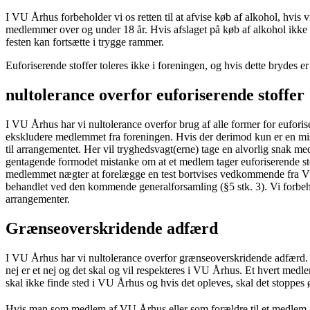
I VU Århus forbeholder vi os retten til at afvise køb af alkohol, hvis v
medlemmer over og under 18 år. Hvis afslaget på køb af alkohol ikke 
festen kan fortsætte i trygge rammer.
Euforiserende stoffer toleres ikke i foreningen, og hvis dette brydes e
nultolerance overfor euforiserende stoffer
I VU Århus har vi nultolerance overfor brug af alle former for euforiser
ekskludere medlemmet fra foreningen. Hvis der derimod kun er en mista
til arrangementet. Her vil tryghedsvagt(erne) tage en alvorlig snak 
gentagende formodet mistanke om at et medlem tager euforiserende stof
medlemmet nægter at forelægge en test bortvises vedkommende fra VU 
behandlet ved den kommende generalforsamling (§5 stk. 3). Vi forbehol
arrangementer.
Grænseoverskridende adfærd
I VU Århus har vi nultolerance overfor grænseoverskridende adfærd. Vi h
nej er et nej og det skal og vil respekteres i VU Århus. Et hvert medl
skal ikke finde sted i VU Århus og hvis det opleves, skal det stoppes ø
Hvis man som medlem af VU Århus eller som forældre til et medlem i f