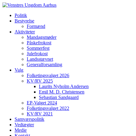
Politik
Bestyrelse
Formænd
Aktiviteter
Mandagsmøder
Påskefrokost
Sommerfest
Julefrokost
Landsstævnet
Generalforsamling
Valg
Folketingsvalget 2026
KV/RV 2025
Laurits Nyholm Andersen
Emil M. D. Christensen
Sebastian Sandgaard
EP-Valget 2024
Folketingsvalget 2022
KV/RV 2021
Samværspolitik
Vedtægter
Medie
Kontakt