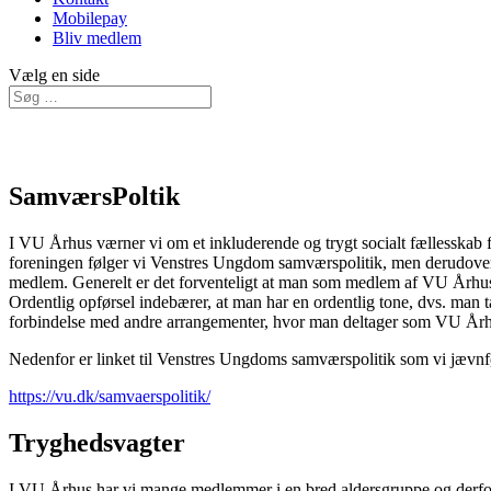
Mobilepay
Bliv medlem
Vælg en side
SamværsPoltik
I VU Århus værner vi om et inkluderende og trygt socialt fællesskab for 
foreningen følger vi Venstres Ungdom samværspolitik, men derudover 
medlem. Generelt er det forventeligt at man som medlem af VU Århus
Ordentlig opførsel indebærer, at man har en ordentlig tone, dvs. man 
forbindelse med andre arrangementer, hvor man deltager som VU Å
Nedenfor er linket til Venstres Ungdoms samværspolitik som vi jævnfør
https://vu.dk/samvaerspolitik/
Tryghedsvagter
I VU Århus har vi mange medlemmer i en bred aldersgruppe og derfor er