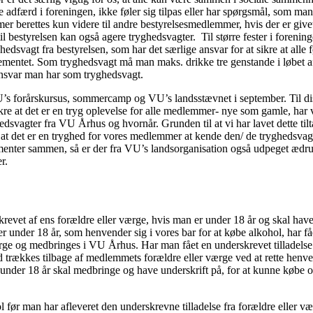
færd i foreningen, ikke føler sig tilpas eller har spørgsmål, som man vil 
r berettes kun videre til andre bestyrelsesmedlemmer, hvis der er give
il bestyrelsen kan også agere tryghedsvagter. Til større fester i foren
svagt fra bestyrelsen, som har det særlige ansvar for at sikre at alle fø
tet. Som tryghedsvagt må man maks. drikke tre genstande i løbet af arr
 ansvar man har som tryghedsvagt.
’s forårskursus, sommercamp og VU’s landsstævnet i september. Til d
e at det er en tryg oplevelse for alle medlemmer- nye som gamle, har v
svagter fra VU Århus og hvornår. Grunden til at vi har lavet dette tilta
i, at det er en tryghed for vores medlemmer at kende den/ de tryghedsva
gementer sammen, så er der fra VU’s landsorganisation også udpeget ædr
er.
krevet af ens forældre eller værge, hvis man er under 18 år og skal have t
r under 18 år, som henvender sig i vores bar for at købe alkohol, har fåe
e og medbringes i VU Århus. Har man fået en underskrevet tilladelse en 
id trækkes tilbage af medlemmets forældre eller værge ved at rette henv
 under 18 år skal medbringe og have underskrift på, for at kunne købe
man har afleveret den underskrevne tilladelse fra forældre eller væ