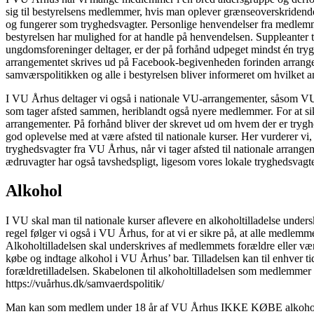
sig til bestyrelsens medlemmer, hvis man oplever grænseoverskridende ad
og fungerer som tryghedsvagter. Personlige henvendelser fra medlemme
bestyrelsen har mulighed for at handle på henvendelsen. Suppleanter t
ungdomsforeninger deltager, er der på forhånd udpeget mindst én tryghed
arrangementet skrives ud på Facebook-begivenheden forinden arrangemen
samværspolitikken og alle i bestyrelsen bliver informeret om hvilket
I VU Århus deltager vi også i nationale VU-arrangementer, såsom VU
som tager afsted sammen, heriblandt også nyere medlemmer. For at sikr
arrangementer. På forhånd bliver der skrevet ud om hvem der er tryghed
god oplevelse med at være afsted til nationale kurser. Her vurderer v
tryghedsvagter fra VU Århus, når vi tager afsted til nationale arran
ædruvagter har også tavshedspligt, ligesom vores lokale tryghedsvagt
Alkohol
I VU skal man til nationale kurser aflevere en alkoholtilladelse unders
regel følger vi også i VU Århus, for at vi er sikre på, at alle medlemme
Alkoholtilladelsen skal underskrives af medlemmets forældre eller værg
købe og indtage alkohol i VU Århus’ bar. Tilladelsen kan til enhver t
forældretilladelsen. Skabelonen til alkoholtilladelsen som medlemmer
https://vuårhus.dk/samvaerdspolitik/
Man kan som medlem under 18 år af VU Århus IKKE KØBE alkohol før 