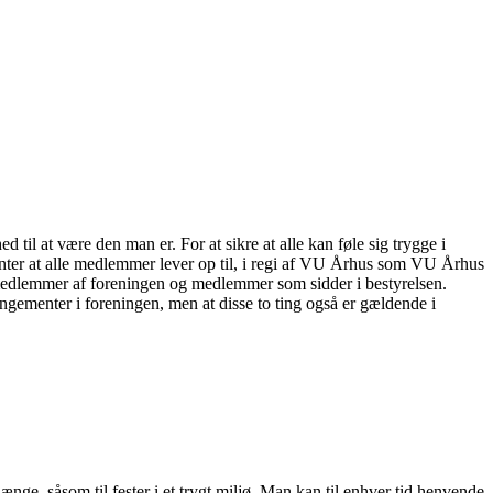
 til at være den man er. For at sikre at alle kan føle sig trygge i
nter at alle medlemmer lever op til, i regi af VU Århus som VU Århus
medlemmer af foreningen og medlemmer som sidder i bestyrelsen.
ngementer i foreningen, men at disse to ting også er gældende i
ge, såsom til fester i et trygt miljø. Man kan til enhver tid henvende