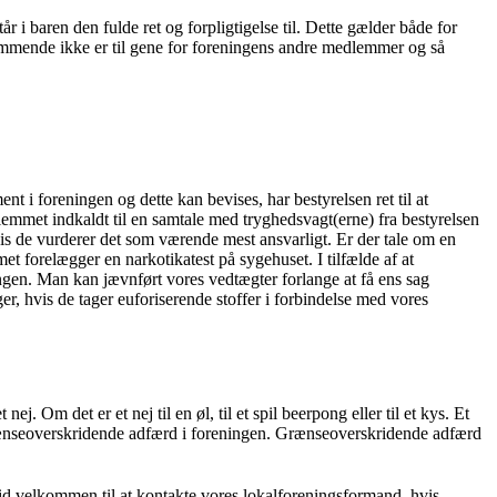
r i baren den fulde ret og forpligtigelse til. Dette gælder både for
kommende ikke er til gene for foreningens andre medlemmer og så
nt i foreningen og dette kan bevises, har bestyrelsen ret til at
emmet indkaldt til en samtale med tryghedsvagt(erne) fra bestyrelsen
s de vurderer det som værende mest ansvarligt. Er der tale om en
 forelægger en narkotikatest på sygehuset. I tilfælde af at
gen. Man kan jævnført vores vedtægter forlange at få ens sag
, hvis de tager euforiserende stoffer i forbindelse med vores
Om det er et nej til en øl, til et spil beerpong eller til et kys. Et
er grænseoverskridende adfærd i foreningen. Grænseoverskridende adfærd
id velkommen til at kontakte vores lokalforeningsformand, hvis