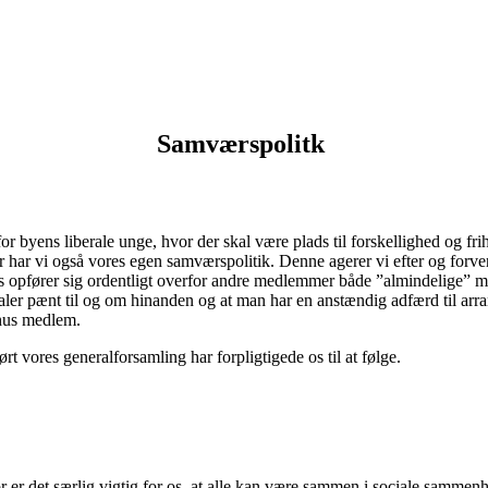
Samværspolitk
byens liberale unge, hvor der skal være plads til forskellighed og frihed
har vi også vores egen samværspolitik. Denne agerer vi efter og forve
 opfører sig ordentligt overfor andre medlemmer både ”almindelige” 
taler pænt til og om hinanden og at man har en anstændig adfærd til arra
rhus medlem.
t vores generalforsamling har forpligtigede os til at følge.
 det særlig vigtig for os, at alle kan være sammen i sociale sammenhæn