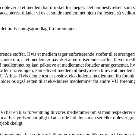
i oplever at et medlem har drukket for meget. Det har bestyrelsen som stå
accepteres, tillader vi os at smide medlemmet hjem fra festen, så ved
r det bortvisningsgrundlag fra foreningen.
ende stoffer. Hvis et medlem tager euforiserende stoffer til et arrangeme
nke om, at et medlem er påvirket af euforiserende stoffer, bliver medl
med medlemmet og kan påkræve at medlemmet forlader arrangementet, hvi
fer i foreningen, kan ethvert medlem af bestyrelsen kræve at medlemmet
Århus. Hvis denne test er positiv, ekskluderes medlemmet fra forenin
der os også retten til at ekskludere medlemmer fra andre VU-foreninger
ar en klar forventning til vores medlemmer om at man respekterer et nej. 
em af bestyrelsen har pligt til at skride ind, hvis man ser eller oplev
jeblikkeligt
oreningen, har spørgsmål til vores samværspolitik, er man til enhver t