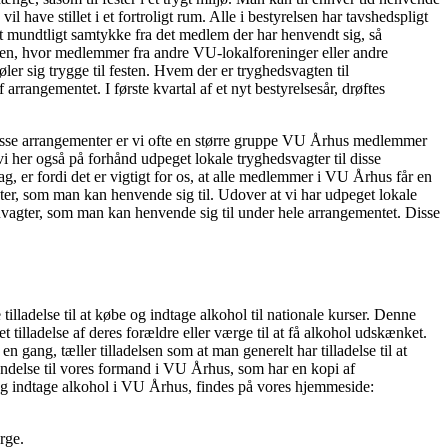
have stillet i et fortroligt rum. Alle i bestyrelsen har tavshedspligt
t mundtligt samtykke fra det medlem der har henvendt sig, så
ingen, hvor medlemmer fra andre VU-lokalforeninger eller andre
ler sig trygge til festen. Hvem der er tryghedsvagten til
angementet. I første kvartal af et nyt bestyrelsesår, drøftes
isse arrangementer er vi ofte en større gruppe VU Århus medlemmer
i her også på forhånd udpeget lokale tryghedsvagter til disse
g, er fordi det er vigtigt for os, at alle medlemmer i VU Århus får en
gter, som man kan henvende sig til. Udover at vi har udpeget lokale
uvagter, som man kan henvende sig til under hele arrangementet. Disse
illadelse til at købe og indtage alkohol til nationale kurser. Denne
t tilladelse af deres forældre eller værge til at få alkohol udskænket.
gang, tæller tilladelsen som at man generelt har tilladelse til at
endelse til vores formand i VU Århus, som har en kopi af
 og indtage alkohol i VU Århus, findes på vores hjemmeside:
rge.