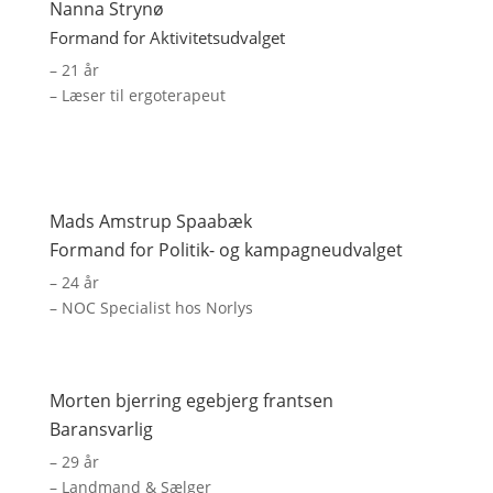
Nanna Strynø
Formand for Aktivitetsudvalget
– 21 år
– Læser til ergoterapeut
Mads Amstrup Spaabæk
Formand for Politik- og kampagneudvalget
– 24 år
– NOC Specialist hos Norlys
Morten bjerring egebjerg frantsen
Baransvarlig
– 29 år
– Landmand & Sælger