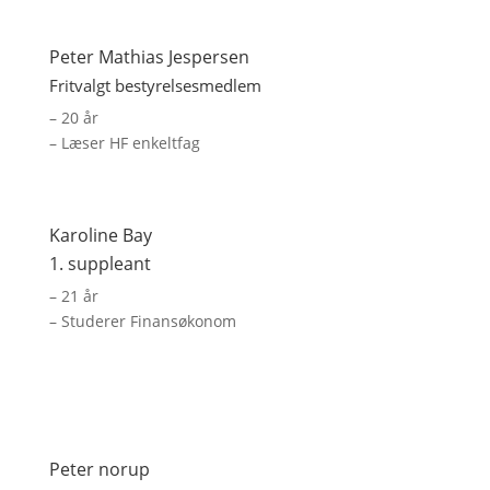
Peter Mathias Jespersen
Fritvalgt bestyrelsesmedlem
– 20 år
– Læser HF enkeltfag
Karoline Bay
1. suppleant
– 21 år
– Studerer Finansøkonom
Peter norup