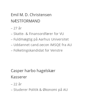
Emil M. D. Christensen
NÆSTFORMAND
– 27 år
– Skatte- & Finansordfører for VU
– Fuldmægtig på Aarhus Universitet
– Uddannet cand.oecon IMSQE fra AU
– Folketingskandidat for Venstre
Casper harbo hagelskær
Kasserer
– 22 år
– Studerer Politik & Økonomi på AU