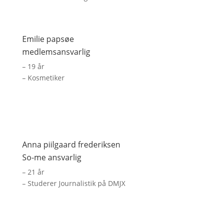
Emilie papsøe
medlemsansvarlig
– 19 år
– Kosmetiker
Anna piilgaard frederiksen
So-me ansvarlig
– 21 år
–
Studerer Journalistik på DMJX