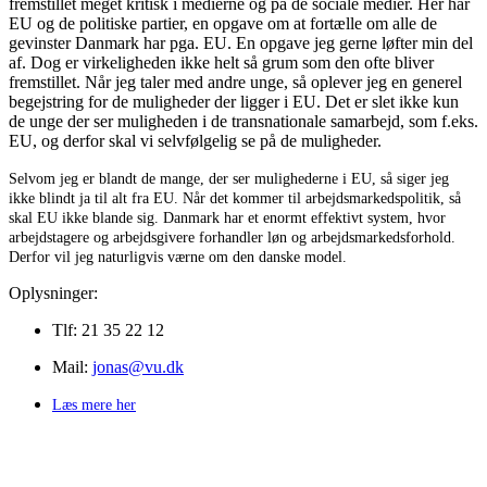
fremstillet meget kritisk i medierne og på de sociale medier. Her har
EU og de politiske partier, en opgave om at fortælle om alle de
gevinster Danmark har pga. EU. En opgave jeg gerne løfter min del
af. Dog er virkeligheden ikke helt så grum som den ofte bliver
fremstillet. Når jeg taler med andre unge, så oplever jeg en generel
begejstring for de muligheder der ligger i EU. Det er slet ikke kun
de unge der ser muligheden i de transnationale samarbejd, som f.eks.
EU, og derfor skal vi selvfølgelig se på de muligheder.
Selvom jeg er blandt de mange, der ser mulighederne i EU, så siger jeg
ikke blindt ja til alt fra EU. Når det kommer til arbejdsmarkedspolitik, så
skal EU ikke blande sig. Danmark har et enormt effektivt system, hvor
arbejdstagere og arbejdsgivere forhandler løn og arbejdsmarkedsforhold.
Derfor vil jeg naturligvis værne om den danske model.
Oplysninger:
Tlf: 21 35 22 12
Mail:
jonas@vu.dk
Læs mere her