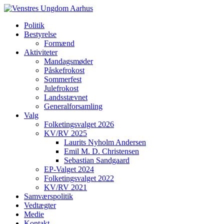
Politik
Bestyrelse
Formænd
Aktiviteter
Mandagsmøder
Påskefrokost
Sommerfest
Julefrokost
Landsstævnet
Generalforsamling
Valg
Folketingsvalget 2026
KV/RV 2025
Laurits Nyholm Andersen
Emil M. D. Christensen
Sebastian Sandgaard
EP-Valget 2024
Folketingsvalget 2022
KV/RV 2021
Samværspolitik
Vedtægter
Medie
Kontakt