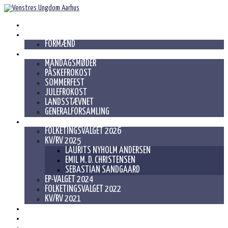
POLITIK
BESTYRELSE
FORMÆND
AKTIVITETER
MANDAGSMØDER
PÅSKEFROKOST
SOMMERFEST
JULEFROKOST
LANDSSTÆVNET
GENERALFORSAMLING
VALG
FOLKETINGSVALGET 2026
KV/RV 2025
LAURITS NYHOLM ANDERSEN
EMIL M. D. CHRISTENSEN
SEBASTIAN SANDGAARD
EP-VALGET 2024
FOLKETINGSVALGET 2022
KV/RV 2021
SAMVÆRSPOLITIK
VEDTÆGTER