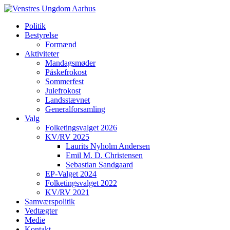
Politik
Bestyrelse
Formænd
Aktiviteter
Mandagsmøder
Påskefrokost
Sommerfest
Julefrokost
Landsstævnet
Generalforsamling
Valg
Folketingsvalget 2026
KV/RV 2025
Laurits Nyholm Andersen
Emil M. D. Christensen
Sebastian Sandgaard
EP-Valget 2024
Folketingsvalget 2022
KV/RV 2021
Samværspolitik
Vedtægter
Medie
Kontakt